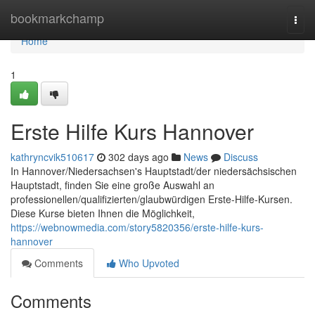
Home
bookmarkchamp
Togg
navi
Home
1
Erste Hilfe Kurs Hannover
kathryncvik510617
302 days ago
News
Discuss
In Hannover/Niedersachsen's Hauptstadt/der niedersächsischen
Hauptstadt, finden Sie eine große Auswahl an
professionellen/qualifizierten/glaubwürdigen Erste-Hilfe-Kursen.
Diese Kurse bieten Ihnen die Möglichkeit,
https://webnowmedia.com/story5820356/erste-hilfe-kurs-
hannover
Comments
Who Upvoted
Comments