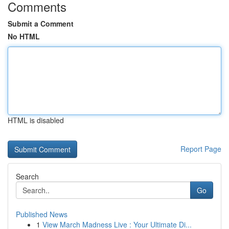
Comments
Submit a Comment
No HTML
HTML is disabled
Report Page
Search
Go
Published News
1
View March Madness Live : Your Ultimate Di...