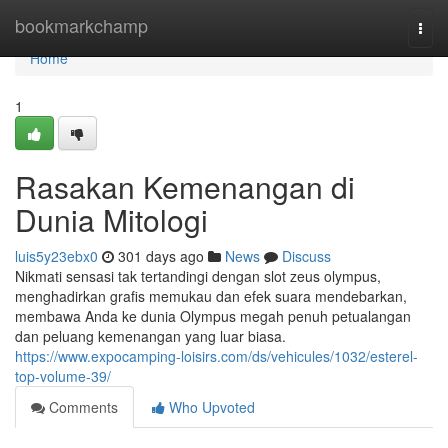
Home
bookmarkchamp
Togg
navi
Home
1
Rasakan Kemenangan di
Dunia Mitologi
luis5y23ebx0
301 days ago
News
Discuss
Nikmati sensasi tak tertandingi dengan slot zeus olympus,
menghadirkan grafis memukau dan efek suara mendebarkan,
membawa Anda ke dunia Olympus megah penuh petualangan
dan peluang kemenangan yang luar biasa.
https://www.expocamping-loisirs.com/ds/vehicules/1032/esterel-
top-volume-39/
Comments
Who Upvoted