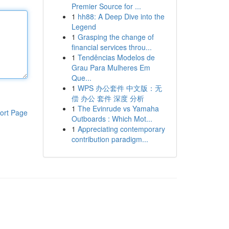
Premier Source for ...
1
hh88: A Deep Dive into the
Legend
1
Grasping the change of
financial services throu...
1
Tendências Modelos de
Grau Para Mulheres Em
Que...
1
WPS 办公套件 中文版：无
偿 办公 套件 深度 分析
1
The Evinrude vs Yamaha
ort Page
Outboards : Which Mot...
1
Appreciating contemporary
contribution paradigm...