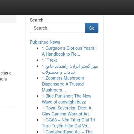
Search
Go
Published News
1
Gurgaon's Glorious Years :
A Handbook to Re...
1
```text
1
مهر گستر ایران: راهنمای جامع
خدمات و محصولات
cias e
1
Zoomers Mushroom
seja
Dispensary: A Trusted
Mushroom...
1
Blue Punisher: The New
Wave of copyright buzz
1
Royal Sovereign Dice: A
Clay Gaming Work of Art
1
GG88 – Nền Tảng Giải Trí
Trực Tuyến Hiện Đại Vớ...
1
ContainerEase AU – The