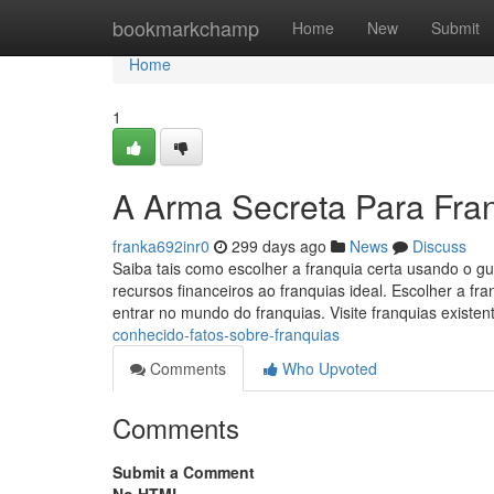
Home
bookmarkchamp
Home
New
Submit
Home
1
A Arma Secreta Para Fra
franka692inr0
299 days ago
News
Discuss
Saiba tais como escolher a franquia certa usando o g
recursos financeiros ao franquias ideal. Escolher a 
entrar no mundo do franquias. Visite franquias existe
conhecido-fatos-sobre-franquias
Comments
Who Upvoted
Comments
Submit a Comment