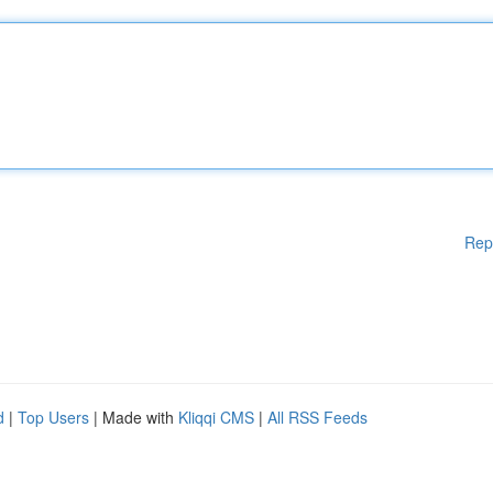
Rep
d
|
Top Users
| Made with
Kliqqi CMS
|
All RSS Feeds