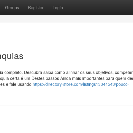
Groups
Register
Login
nquias
uia completo. Descubra saiba como alinhar os seus objetivos, competên
franquia certa é um Destes passos Ainda mais importantes para quem de
ntes e fale usando
https://directory-store.com/listings13344543/pouco-