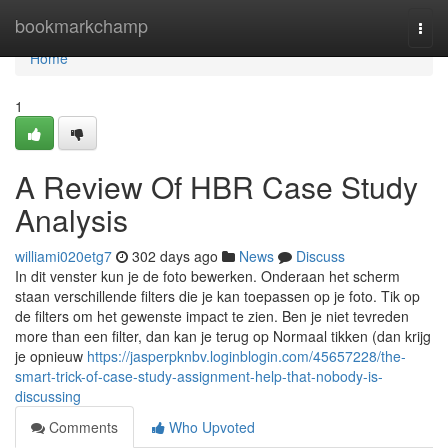
Home
bookmarkchamp
Togg
navi
Home
1
A Review Of HBR Case Study
Analysis
williami020etg7
302 days ago
News
Discuss
In dit venster kun je de foto bewerken. Onderaan het scherm
staan verschillende filters die je kan toepassen op je foto. Tik op
de filters om het gewenste impact te zien. Ben je niet tevreden
more than een filter, dan kan je terug op Normaal tikken (dan krijg
je opnieuw
https://jasperpknbv.loginblogin.com/45657228/the-
smart-trick-of-case-study-assignment-help-that-nobody-is-
discussing
Comments
Who Upvoted