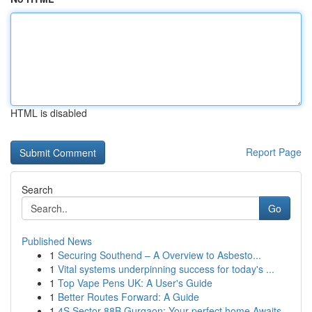
HTML is disabled
Report Page
Search
Go
Published News
1
Securing Southend – A Overview to Asbesto...
1
Vital systems underpinning success for today's ...
1
Top Vape Pens UK: A User's Guide
1
Better Routes Forward: A Guide
1
4S Sector 88B Gurgaon: Your perfect home Awaits