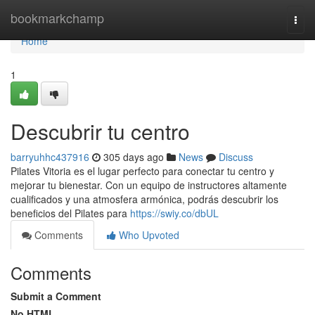
Home
bookmarkchamp
Togg
navi
Home
1
Descubrir tu centro
barryuhhc437916
305 days ago
News
Discuss
Pilates Vitoria es el lugar perfecto para conectar tu centro y
mejorar tu bienestar. Con un equipo de instructores altamente
cualificados y una atmosfera armónica, podrás descubrir los
beneficios del Pilates para
https://swiy.co/dbUL
Comments
Who Upvoted
Comments
Submit a Comment
No HTML