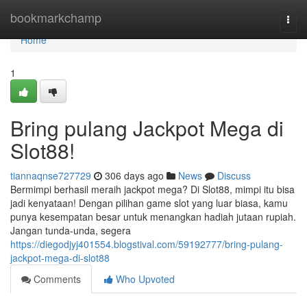
Home
bookmarkchamp
Togg
navi
Home
1
Bring pulang Jackpot Mega di
Slot88!
tiannaqnse727729
306 days ago
News
Discuss
Bermimpi berhasil meraih jackpot mega? Di Slot88, mimpi itu bisa
jadi kenyataan! Dengan pilihan game slot yang luar biasa, kamu
punya kesempatan besar untuk menangkan hadiah jutaan rupiah.
Jangan tunda-unda, segera
https://diegodjyj401554.blogstival.com/59192777/bring-pulang-
jackpot-mega-di-slot88
Comments
Who Upvoted