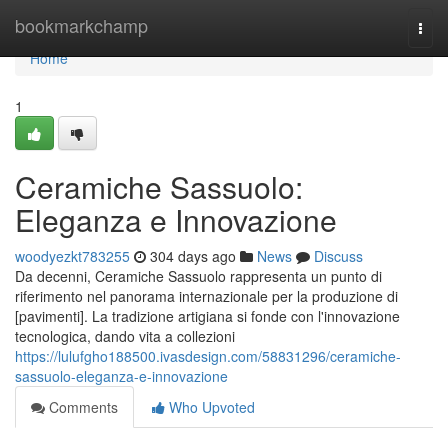
Home
bookmarkchamp
Togg
navi
Home
1
Ceramiche Sassuolo:
Eleganza e Innovazione
woodyezkt783255
304 days ago
News
Discuss
Da decenni, Ceramiche Sassuolo rappresenta un punto di
riferimento nel panorama internazionale per la produzione di
[pavimenti]. La tradizione artigiana si fonde con l'innovazione
tecnologica, dando vita a collezioni
https://lulufgho188500.ivasdesign.com/58831296/ceramiche-
sassuolo-eleganza-e-innovazione
Comments
Who Upvoted