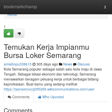
Home
bookmarkchamp
Togg
navi
Home
1
Temukan Kerja Impianmu
Bursa Loker Semarang
amiebnpu338615
305 days ago
News
Discuss
Kota Semarang populer sebagai salah satu kota maju di Jawa
Tengah. Sebagai lokasi ekonomi dan teknologi, Semarang
menawarkan beragam peluang kerja untuk berbagai bidang
keprofesiaan. Buat kamu yang sedang melihat
https://tasneemxccj295269.wikicommunications.com/user
Comments
Who Upvoted
Comments