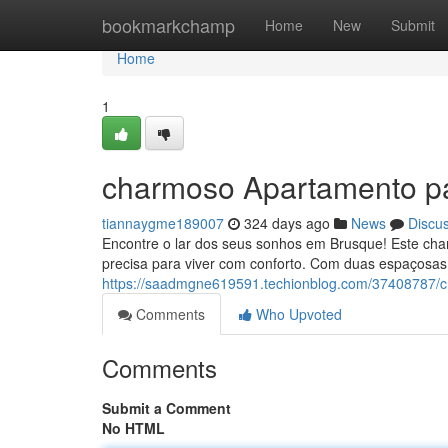
Home
bookmarkchamp
Home
New
Submit
Home
1
charmoso Apartamento p
tiannaygme189007
324 days ago
News
Discu
Encontre o lar dos seus sonhos em Brusque! Este cha
precisa para viver com conforto. Com duas espaçosas
https://saadmgne619591.techionblog.com/37408787/
Comments
Who Upvoted
Comments
Submit a Comment
No HTML