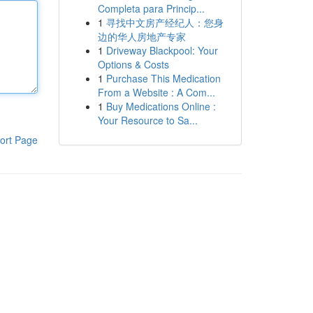
Completa para Princip...
1
寻找中文房产经纪人：您身
边的华人房地产专家
1
Driveway Blackpool: Your
Options & Costs
1
Purchase This Medication
From a Website : A Com...
1
Buy Medications Online :
Your Resource to Sa...
ort Page