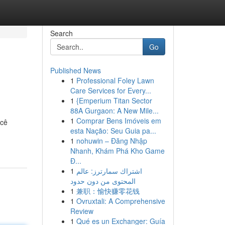
Search
Go
Published News
1
Professional Foley Lawn
Care Services for Every...
1
{Emperium Titan Sector
88A Gurgaon: A New Mile...
1
Comprar Bens Imóveis em
ocê
esta Nação: Seu Guia pa...
1
nohuwin – Đăng Nhập
Nhanh, Khám Phá Kho Game
Đ...
1
اشتراك سمارترز: عالم
المحتوى من دون حدود
1
兼职：愉快赚零花钱
1
Ovruxtali: A Comprehensive
Review
1
Qué es un Exchanger: Guía