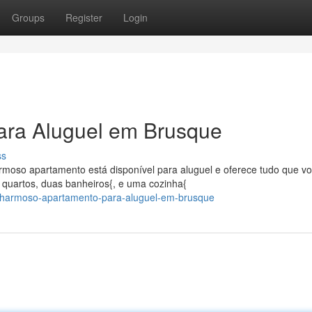
Groups
Register
Login
ara Aluguel em Brusque
ss
rmoso apartamento está disponível para aluguel e oferece tudo que v
 quartos, duas banheiros{, e uma cozinha{
charmoso-apartamento-para-aluguel-em-brusque