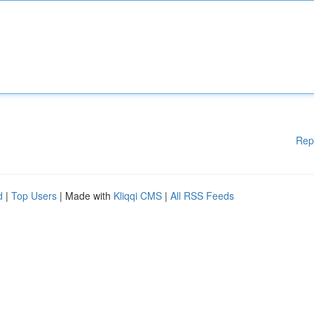
Rep
d
|
Top Users
| Made with
Kliqqi CMS
|
All RSS Feeds