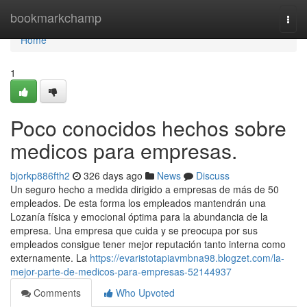
Home
bookmarkchamp
Togg
navi
Home
1
Poco conocidos hechos sobre
medicos para empresas.
bjorkp886fth2
326 days ago
News
Discuss
Un seguro hecho a medida dirigido a empresas de más de 50
empleados. De esta forma los empleados mantendrán una
Lozanía física y emocional óptima para la abundancia de la
empresa. Una empresa que cuida y se preocupa por sus
empleados consigue tener mejor reputación tanto interna como
externamente. La
https://evaristotapiavmbna98.blogzet.com/la-
mejor-parte-de-medicos-para-empresas-52144937
Comments
Who Upvoted