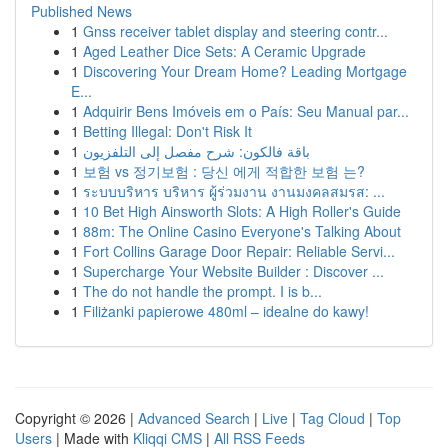
Published News
1
Gnss receiver tablet display and steering contr...
1
Aged Leather Dice Sets: A Ceramic Upgrade
1
Discovering Your Dream Home? Leading Mortgage
E...
1
Adquirir Bens Imóveis em o País: Seu Manual par...
1
Betting Illegal: Don't Risk It
1
باقة فالكون: شرح مفصل إلى التلفزيون
1
보험 vs 정기보험 : 당신 에게 적합한 보험 는?
1
ระบบบริหาร บริหาร ผู้ร่วมงาน งานมงคลสมรส: ...
1
10 Bet High Ainsworth Slots: A High Roller's Guide
1
88m: The Online Casino Everyone's Talking About
1
Fort Collins Garage Door Repair: Reliable Servi...
1
Supercharge Your Website Builder : Discover ...
1
The do not handle the prompt. I is b...
1
Filiżanki papierowe 480ml – idealne do kawy!
Copyright © 2026 |
Advanced Search
|
Live
|
Tag Cloud
|
Top
Users
| Made with
Kliqqi CMS
|
All RSS Feeds