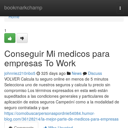
Home
bookmarkchamp
Togg
navi
Home
1
Conseguir Mi medicos para
empresas To Work
johnniez210nbo5
325 days ago
News
Discuss
VOLVER Calcula tu seguro online en menos de 5 minutos
Selecciona uno de nuestros seguros y calcula tu precio sin
compromiso Los términos expresados en esta web están
supeditados a las condiciones generales y particulares de
aplicación de estos seguros Campeóní como a la modalidad de
seguro contratada y que
https://comobuscarpersonaspordnie54084.humor-
blog.com/36128214/la-mejor-parte-de-medicos-para-empresas
Comments
Who Upvoted