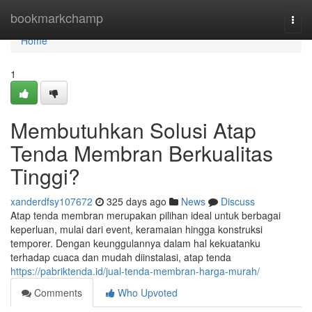
Home
bookmarkchamp
Togg
navi
Home
1
Membutuhkan Solusi Atap
Tenda Membran Berkualitas
Tinggi?
xanderdfsy107672
325 days ago
News
Discuss
Atap tenda membran merupakan pilihan ideal untuk berbagai
keperluan, mulai dari event, keramaian hingga konstruksi
temporer. Dengan keunggulannya dalam hal kekuatanku
terhadap cuaca dan mudah diinstalasi, atap tenda
https://pabriktenda.id/jual-tenda-membran-harga-murah/
Comments
Who Upvoted