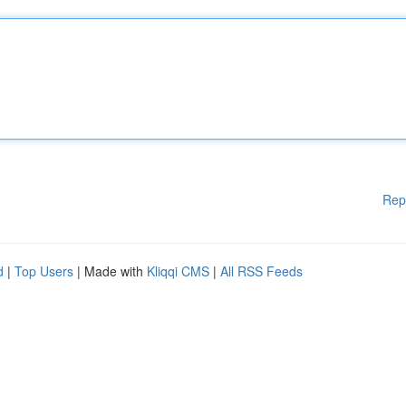
Rep
d
|
Top Users
| Made with
Kliqqi CMS
|
All RSS Feeds