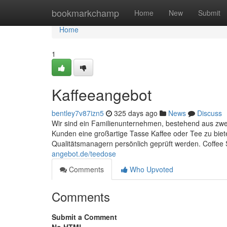
Home
bookmarkchamp
Home
New
Submit
Home
1
Kaffeeangebot
bentley7v87izn5
325 days ago
News
Discuss
Wir sind ein Familienunternehmen, bestehend aus zwe
Kunden eine großartige Tasse Kaffee oder Tee zu biet
Qualitätsmanagern persönlich geprüft werden. Coffee S
angebot.de/teedose
Comments
Who Upvoted
Comments
Submit a Comment