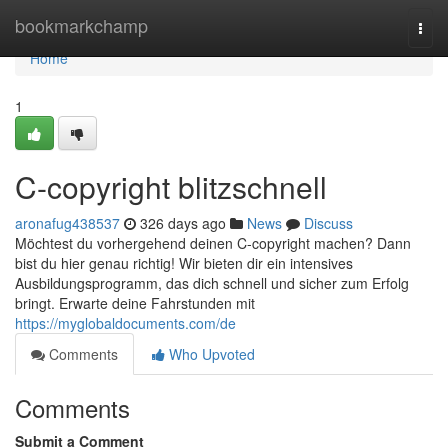
Home
bookmarkchamp
Togg
navi
Home
1
C-copyright blitzschnell
aronafug438537
326 days ago
News
Discuss
Möchtest du vorhergehend deinen C-copyright machen? Dann
bist du hier genau richtig! Wir bieten dir ein intensives
Ausbildungsprogramm, das dich schnell und sicher zum Erfolg
bringt. Erwarte deine Fahrstunden mit
https://myglobaldocuments.com/de
Comments
Who Upvoted
Comments
Submit a Comment