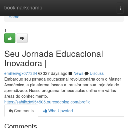
Home
bookmarkchamp
Togg
navi
Home
1
Seu Jornada Educacional
Inovadora |
emilienvgx077334
327 days ago
News
Discuss
Embarque seu jornada educacional revolucionária com o Master
Acadêmico, a plataforma focada a transformar sua trajetória de
aprendizado. Nosso programa fornece aulas online em várias
áreas do conhecimento,
https://sahilbziy954565.ourcodeblog.com/profile
Comments
Who Upvoted
Comments