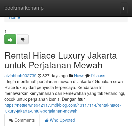
Home
bookmarkchamp
Togg
navi
Home
1
Rental Hiace Luxury Jakarta
untuk Perjalanan Mewah
alvinhbph902739
327 days ago
News
Discuss
. Ingin menikmati perjalanan mewah di Jakarta? Gunakan sewa
Hiace luxury dari penyedia terpercaya. Kendaraan ini
menawarkan kenyamanan dan kemewahan yang tak tertandingi,
cocok untuk perjalanan bisnis. Dengan fitur
https://nettieiwne942117.mdkblog.com/43117114/rental-hiace-
luxury-jakarta-untuk-perjalanan-mewah
Comments
Who Upvoted