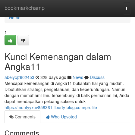
Home
bookmarkchamp
Togg
navi
Home
1
Kunci Kemenangan dalam
Angka11
abelycjz602453
328 days ago
News
Discuss
Mencapai kemenangan di Angka11 bukanlah hal yang mudah.
Dibutuhkan strategi, pengetahuan, dan keberuntungan. Namun,
dengan memahami ilmu tersembunyi di balik permainan ini, Anda
dapat mendapatkan peluang sukses untuk
https://montyyxuv858361.liberty-blog.com/profile
Comments
Who Upvoted
Comments