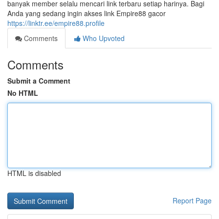
banyak member selalu mencari link terbaru setiap harinya. Bagi
Anda yang sedang ingin akses link Empire88 gacor
https://linktr.ee/empire88.profile
Comments
Who Upvoted
Comments
Submit a Comment
No HTML
HTML is disabled
Report Page