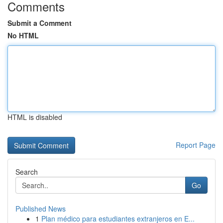
Comments
Submit a Comment
No HTML
HTML is disabled
Report Page
Search
Go
Published News
1
Plan médico para estudiantes extranjeros en E...