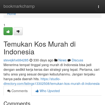
Home
bookmarkchamp
Togg
navi
Home
1
Temukan Kos Murah di
Indonesia
stevejkhx684285
330 days ago
News
Discuss
Menerima tempat tinggal yang murah di Indonesia bisa jadi
dengan sedikit kerja keras dan strategi yang tepat. Pertama, cari
tahu area yang sesuai dengan kebutuhanmu. Jangan terpaku
hanya pada daerah hits.
https://studio-
directory.com/listings13302508/temukan-kos-murah-di-indonesia
Comments
Who Upvoted
Comments