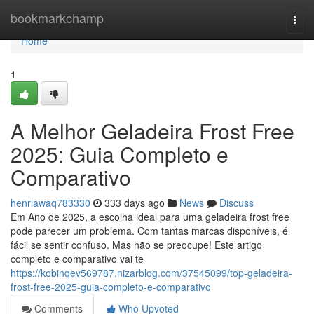
Home
bookmarkchamp
Togg
navi
Home
1
A Melhor Geladeira Frost Free
2025: Guia Completo e
Comparativo
henriawaq783330
333 days ago
News
Discuss
Em Ano de 2025, a escolha ideal para uma geladeira frost free
pode parecer um problema. Com tantas marcas disponíveis, é
fácil se sentir confuso. Mas não se preocupe! Este artigo
completo e comparativo vai te
https://kobinqev569787.nizarblog.com/37545099/top-geladeira-
frost-free-2025-guia-completo-e-comparativo
Comments
Who Upvoted