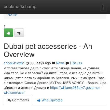
Home
bookmarkchamp
Togg
navi
Home
1
Dubai pet accessories - An
Overview
cheq642oyh1
336 days ago
News
Discuss
И тогава трябва да го питам: а ти откъде знаеш, че душата
има тяло, че е телесна? Да питаш това, е все едно да питаш
какъв цвят е пета симфония на Бетовен. Ами няма цвят. Това
е отговорът. Славчо Динков МУТАФЧИЕВ АОНСУ – Варна, к-ра
„Диамат и истмат” Диамат и
https://williamx985alv7.governor-
wiki.com/user
Comments
Who Upvoted