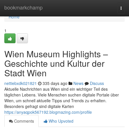
Home
bookmarkchamp
Togg
navi
Home
1
Wien Museum Highlights –
Geschichte und Kultur der
Stadt Wien
nettiebxdk021821
335 days ago
News
Discuss
Aktuelle Nachrichten aus Wien sind ein wichtiger Teil des
täglichen Lebens. Viele Menschen suchen digitale Portale über
Wien, um schnell aktuelle Tipps und Trends zu erhalten.
Besonders gefragt sind digitale Karten
https://anyaqpok567192.blogmazing.com/profile
Comments
Who Upvoted