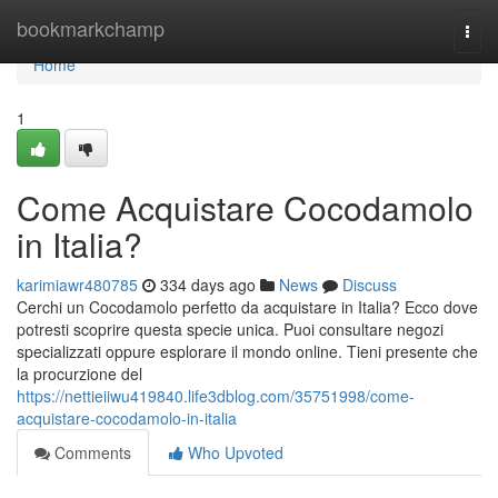
Home
bookmarkchamp
Togg
navi
Home
1
Come Acquistare Cocodamolo
in Italia?
karimiawr480785
334 days ago
News
Discuss
Cerchi un Cocodamolo perfetto da acquistare in Italia? Ecco dove
potresti scoprire questa specie unica. Puoi consultare negozi
specializzati oppure esplorare il mondo online. Tieni presente che
la procurzione del
https://nettieiiwu419840.life3dblog.com/35751998/come-
acquistare-cocodamolo-in-italia
Comments
Who Upvoted