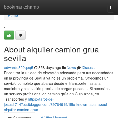
Home
bookmarkchamp
Togg
navi
Home
1
About alquiler camion grua
sevilla
edwarde322qeq5
358 days ago
News
Discuss
Encontrar la unidad de elevación adecuada para tus necesidades
en la provincia de Sevilla ya no es un problema. Ofrecemos un
servicio completo que abarca desde el transporte hasta la
maniobra y colocación precisa de cargas pesadas. Si necesitas
un servicio profesional de camión grúa en Guipúzcoa, en
Transportes y
https://tarot-de-
jesus17147.dsiblogger.com/69764919/little-known-facts-about-
alquiler-camion-grua
Comments
Who Upvoted