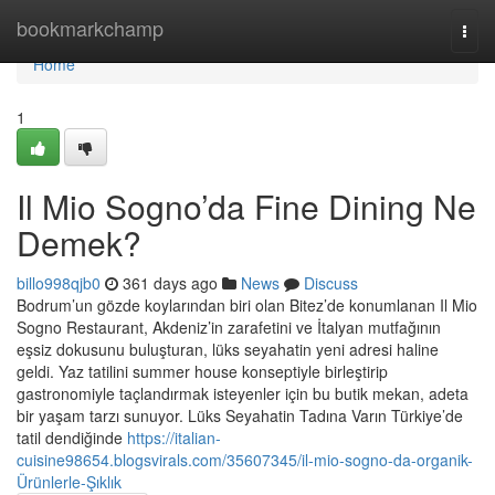
Home
bookmarkchamp
Togg
navi
Home
1
Il Mio Sogno’da Fine Dining Ne
Demek?
billo998qjb0
361 days ago
News
Discuss
Bodrum’un gözde koylarından biri olan Bitez’de konumlanan Il Mio
Sogno Restaurant, Akdeniz’in zarafetini ve İtalyan mutfağının
eşsiz dokusunu buluşturan, lüks seyahatin yeni adresi haline
geldi. Yaz tatilini summer house konseptiyle birleştirip
gastronomiyle taçlandırmak isteyenler için bu butik mekan, adeta
bir yaşam tarzı sunuyor. Lüks Seyahatin Tadına Varın Türkiye’de
tatil dendiğinde
https://italian-
cuisine98654.blogsvirals.com/35607345/il-mio-sogno-da-organik-
Ürünlerle-Şıklık