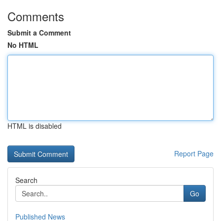
Comments
Submit a Comment
No HTML
HTML is disabled
Report Page
Search
Go
Published News