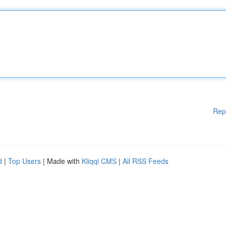
Rep
d
|
Top Users
| Made with
Kliqqi CMS
|
All RSS Feeds