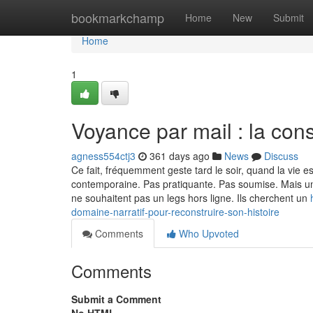
Home
bookmarkchamp
Home
New
Submit
Home
1
Voyance par mail : la cons
agness554ctj3
361 days ago
News
Discuss
Ce fait, fréquemment geste tard le soir, quand la vie es
contemporaine. Pas pratiquante. Pas soumise. Mais une
ne souhaitent pas un legs hors ligne. Ils cherchent un
domaine-narratif-pour-reconstruire-son-histoire
Comments
Who Upvoted
Comments
Submit a Comment