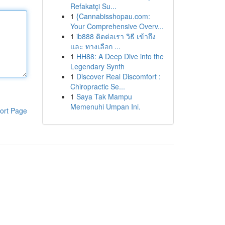
Refakatçi Su...
1
{Cannabisshopau.com:
Your Comprehensive Overv...
1
ib888 ติดต่อเรา วิธี เข้าถึง
และ ทางเลือก ...
1
HH88: A Deep Dive into the
Legendary Synth
1
Discover Real Discomfort :
Chiropractic Se...
1
Saya Tak Mampu
Memenuhi Umpan Ini.
ort Page