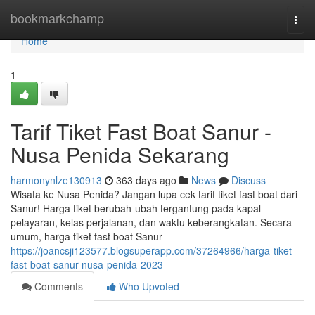
Home
bookmarkchamp
Togg
navi
Home
1
Tarif Tiket Fast Boat Sanur -
Nusa Penida Sekarang
harmonynlze130913
363 days ago
News
Discuss
Wisata ke Nusa Penida? Jangan lupa cek tarif tiket fast boat dari
Sanur! Harga tiket berubah-ubah tergantung pada kapal
pelayaran, kelas perjalanan, dan waktu keberangkatan. Secara
umum, harga tiket fast boat Sanur -
https://joancsji123577.blogsuperapp.com/37264966/harga-tiket-
fast-boat-sanur-nusa-penida-2023
Comments
Who Upvoted