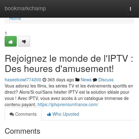
Home
bookmarkchamp
Togg
navi
Home
1
Rejoignez le monde de l'IPTV :
Des heures d'amusement!
haseebxiwl774200
365 days ago
News
Discuss
Vous adorez les films, les séries TV et les événements sportifs en
direct? Alors/Si oui/Sans hésiter IPTV est la solution idéale pour
vous ! Avec IPTV, vous avez accès à un catalogue immense de
contenu payant,
https://iptvpremiumfrance.com/
Comments
Who Upvoted
Comments