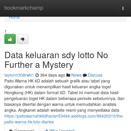
Home
bookmarkchamp
Togg
navi
Home
1
Data keluaran sdy lotto No
Further a Mystery
taylorm308rwb1
364 days ago
News
Discuss
Paito Warna HK 6D adalah sebuah grafik atau tabel yang
digunakan untuk menampilkan hasil keluaran angka togel
Hongkong (HK) dalam format 6D. Tabel ini memuat data hasil
pengeluaran togel HK dalam beberapa periode sebelumnya, dan
biasanya disertai dengan warna untuk memudahkan analisis
angka. Angkanet adalah website resmi yang menyediaka data
https://paitowarnahk6dharian53444.aioblogs.com/89420315/the-
paito-warna-hk-loto-diaries
Comments
Who Upvoted