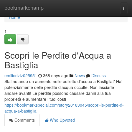
Home
bookmarkchamp
Togg
navi
Home
1
Scopri le Perdite d'Acqua a
Bastiglia
emiliedztz025951
368 days ago
News
Discuss
Stai notando un aumento nelle bollette d'acqua a Bastiglia? Hai
potenzialmente delle perdite d'acqua occulte. Non lasciarle
andare avanti! Le perdite possono causare danni alla tua
proprietà e aumentare i tuoi costi
https://bookmarkspecial.com/story20183045/scopri-le-perdite-d-
acqua-a-bastiglia
Comments
Who Upvoted