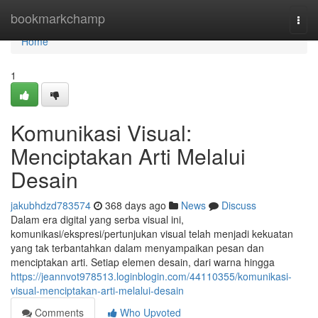
Home
bookmarkchamp
Togg
navi
Home
1
Komunikasi Visual:
Menciptakan Arti Melalui
Desain
jakubhdzd783574
368 days ago
News
Discuss
Dalam era digital yang serba visual ini,
komunikasi/ekspresi/pertunjukan visual telah menjadi kekuatan
yang tak terbantahkan dalam menyampaikan pesan dan
menciptakan arti. Setiap elemen desain, dari warna hingga
https://jeannvot978513.loginblogin.com/44110355/komunikasi-
visual-menciptakan-arti-melalui-desain
Comments
Who Upvoted