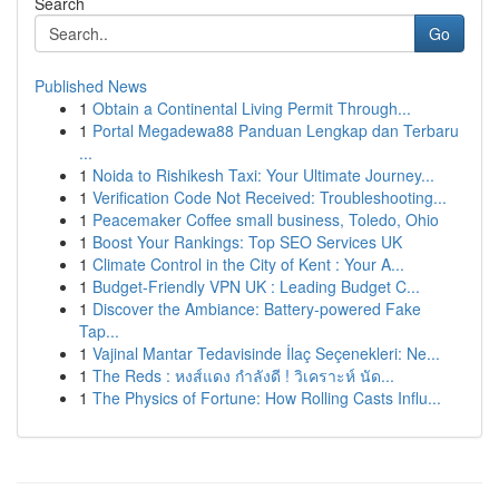
Search
Go
Published News
1
Obtain a Continental Living Permit Through...
1
Portal Megadewa88 Panduan Lengkap dan Terbaru
...
1
Noida to Rishikesh Taxi: Your Ultimate Journey...
1
Verification Code Not Received: Troubleshooting...
1
Peacemaker Coffee small business, Toledo, Ohio
1
Boost Your Rankings: Top SEO Services UK
1
Climate Control in the City of Kent : Your A...
1
Budget-Friendly VPN UK : Leading Budget C...
1
Discover the Ambiance: Battery-powered Fake
Tap...
1
Vajinal Mantar Tedavisinde İlaç Seçenekleri: Ne...
1
The Reds : หงส์แดง กำลังดี ! วิเคราะห์ นัด...
1
The Physics of Fortune: How Rolling Casts Influ...