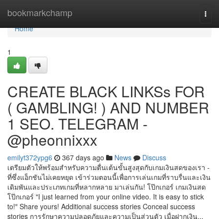
Home
bookmarkchamp
Togg
navi
Home
1
CREATE BLACK LINKSs FOR
( GAMBLING! ) AND NUMBER
1 SEO. TELEGRAM -
@pheonnixxx
emilyt372ypg6
367 days ago
News
Discuss
เตรียมตัวให้พร้อมสำหรับความตื่นเต้นขั้นสูงสุดกับเกมเงินสดของเรา -
ที่ซึ่งแอ็กชันไม่เคยหยุด เข้าร่วมตอนนี้เพื่อการเล่นเกมที่ราบรื่นและเงิน
เดิมพันและประเภทเกมที่หลากหลาย มาเล่นกัน! โป๊กเกอร์ เกมเงินสด
โป๊กเกอร์ "I just learned from your online video. It is easy to stick
to!" Share yours! Additional success stories Conceal success
stories การรักษาความปลอดภัยและความเป็นส่วนตัว เมื่อฝากเงิน...