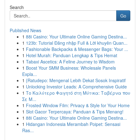
Search
Go
Published News
1
88i Casino: Your Ultimate Online Gaming Destina...
1
123b: Tutorial Đăng nhập Full & Lời khuyên Quan...
1
Fashionable Backpacks & Messenger Bags: Your ...
1
Hotel Murah: Panduan Lengkap & Tips Hemat
1
Tabaxi Ascetics: A Feline Journey to Wisdom
1
Boost Your SMM Business: Wholesale Panels
Expla...
1
{Ratudepo: Mengenal Lebih Dekat Sosok Inspiratif
1
Unlocking Investor Leads: A Comprehensive Guide
1
Το Καλύτερο Φαγητό στη Μύτικα: Ταβέρνα που
Σε Μ...
1
Frosted Window Film: Privacy & Style for Your Home
1
Slot Gacor Terpercaya: Panduan & Tips Menang!
1
88i Casino: Your Ultimate Online Gaming Destina...
1
Hidangan Indonesia Merambah Poipet: Sensasi
Ras...