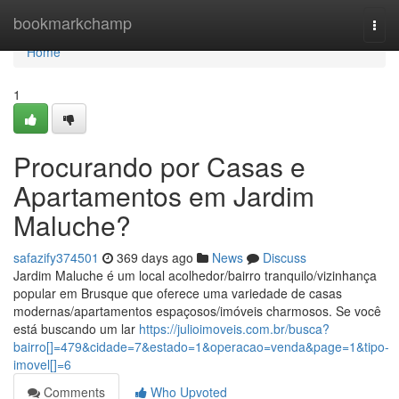
Home
bookmarkchamp
Togg
navi
Home
1
Procurando por Casas e
Apartamentos em Jardim
Maluche?
safazify374501
369 days ago
News
Discuss
Jardim Maluche é um local acolhedor/bairro tranquilo/vizinhança
popular em Brusque que oferece uma variedade de casas
modernas/apartamentos espaçosos/imóveis charmosos. Se você
está buscando um lar
https://julioimoveis.com.br/busca?
bairro[]=479&cidade=7&estado=1&operacao=venda&page=1&tipo-
imovel[]=6
Comments
Who Upvoted