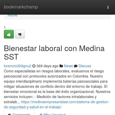
Home
bookmarkchamp
Togg
navi
Home
1
Bienestar laboral con Medina
SST
lorenzm269gnu2
369 days ago
News
Discuss
Como especialistas en riesgos laborales, evaluamos el riesgo
psicosocial con protocolos autorizados en Colombia. Nuestro
equipo interdisciplinario implementa baterías psicosociales para
mitigar situaciones de conflicto dentro del entorno de trabajo. El
bienestar emocional es la base del éxito organizacional. Nuestros
servicios incluyen: - Medición de factores intralaborales y
extralab...
https://medinaempresarialsst.com/sistema-de-gestion-
de-seguridad-y-salud-en-el-trabajo/
Comments
Who Upvoted