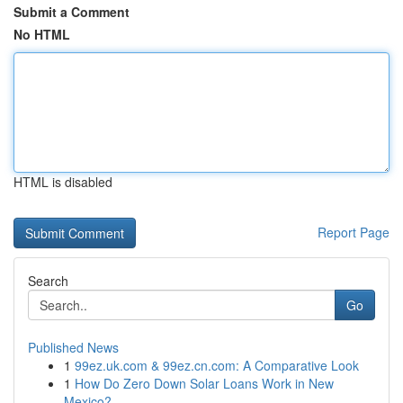
Submit a Comment
No HTML
HTML is disabled
Report Page
Search
Go
Published News
1
99ez.uk.com & 99ez.cn.com: A Comparative Look
1
How Do Zero Down Solar Loans Work in New
Mexico?