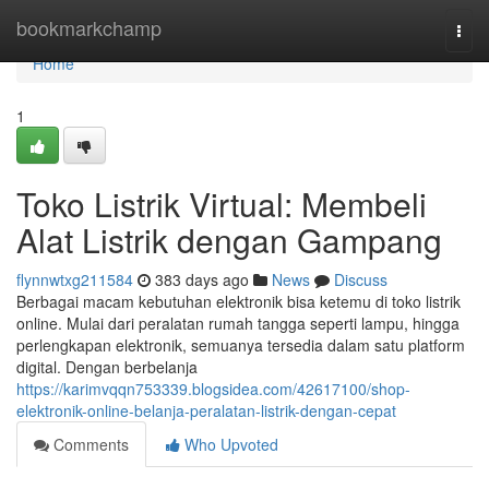
Home
bookmarkchamp
Togg
navi
Home
1
Toko Listrik Virtual: Membeli
Alat Listrik dengan Gampang
flynnwtxg211584
383 days ago
News
Discuss
Berbagai macam kebutuhan elektronik bisa ketemu di toko listrik
online. Mulai dari peralatan rumah tangga seperti lampu, hingga
perlengkapan elektronik, semuanya tersedia dalam satu platform
digital. Dengan berbelanja
https://karimvqqn753339.blogsidea.com/42617100/shop-
elektronik-online-belanja-peralatan-listrik-dengan-cepat
Comments
Who Upvoted