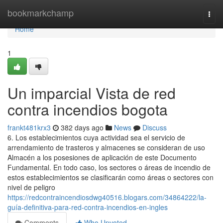
Home
bookmarkchamp
Togg
navi
Home
1
Un imparcial Vista de red
contra incendios bogota
frankt481krx3
382 days ago
News
Discuss
6. Los establecimientos cuya actividad sea el servicio de
arrendamiento de trasteros y almacenes se consideran de uso
Almacén a los posesiones de aplicación de este Documento
Fundamental. En todo caso, los sectores o áreas de incendio de
estos establecimientos se clasificarán como áreas o sectores con
nivel de peligro
https://redcontraincendiosdwg40516.blogars.com/34864222/la-
guía-definitiva-para-red-contra-incendios-en-ingles
Comments
Who Upvoted