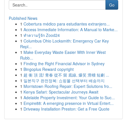
Go
Published News
1
Cobertura médico para estudiantes extranjero...
1
Access Immediate Information: A Manual to Marke...
1
ทำความรู้จัก Zood24
1
Columbus Ohio Locksmith: Emergency Car Key
Repl...
1
Make Everyday Waste Easier With Inner West
Rubb...
1
Finding the Right Financial Advisor in Sydney
1
Bingoplus Reward copyright
1
超 衝 頂 流! 青春 從不 留 底線, 爆笑 滑稽 短劇 ...
1
일본직구 완전정복: 쇼핑몰 선택부터 배송까지
1
Morristown Roofing Repair: Expert Solutions fro...
1
Kenya Safari: Spectacular Journeys Await
1
Adelaide Property Investment: Your Guide to Suc...
1
Empire88: A emerging presence in Virtual Entert...
1
Driveway Installation Preston: Get a Free Quote