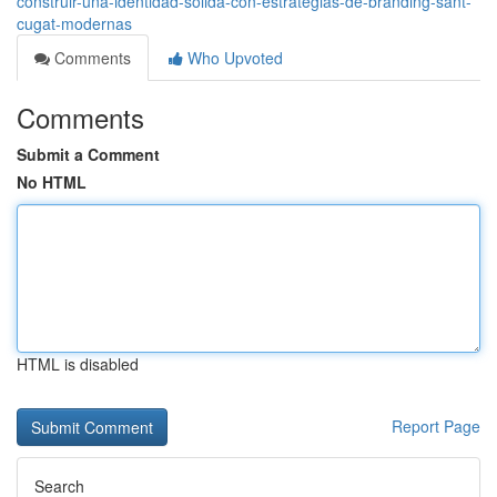
construir-una-identidad-sólida-con-estrategias-de-branding-sant-
cugat-modernas
Comments
Who Upvoted
Comments
Submit a Comment
No HTML
HTML is disabled
Report Page
Search