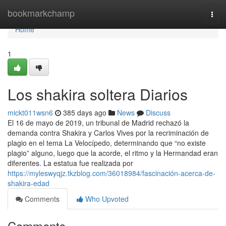
Home
bookmarkchamp
Togg
navi
Home
1
Los shakira soltera Diarios
mickt011wsn6
385 days ago
News
Discuss
El 16 de mayo de 2019, un tribunal de Madrid rechazó la
demanda contra Shakira y Carlos Vives por la recriminación de
plagio en el tema La Velocípedo, determinando que “no existe
plagio” alguno, luego que la acorde, el ritmo y la Hermandad eran
diferentes. La estatua fue realizada por
https://myleswyqjz.tkzblog.com/36018984/fascinación-acerca-de-
shakira-edad
Comments
Who Upvoted
Comments