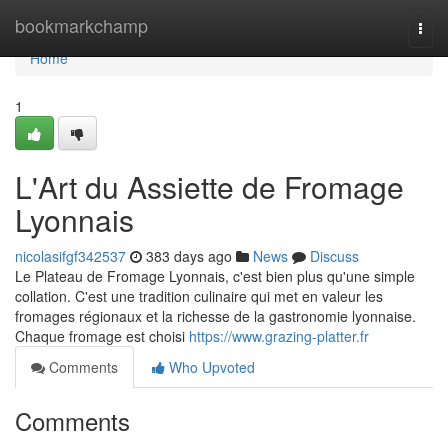
Home
bookmarkchamp
Togg
navi
Home
1
L'Art du Assiette de Fromage
Lyonnais
nicolasifgf342537
383 days ago
News
Discuss
Le Plateau de Fromage Lyonnais, c'est bien plus qu'une simple
collation. C'est une tradition culinaire qui met en valeur les
fromages régionaux et la richesse de la gastronomie lyonnaise.
Chaque fromage est choisi
https://www.grazing-platter.fr
Comments
Who Upvoted
Comments