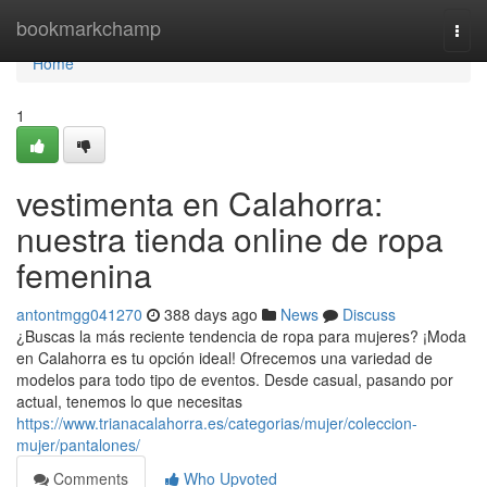
Home
bookmarkchamp
Togg
navi
Home
1
vestimenta en Calahorra:
nuestra tienda online de ropa
femenina
antontmgg041270
388 days ago
News
Discuss
¿Buscas la más reciente tendencia de ropa para mujeres? ¡Moda
en Calahorra es tu opción ideal! Ofrecemos una variedad de
modelos para todo tipo de eventos. Desde casual, pasando por
actual, tenemos lo que necesitas
https://www.trianacalahorra.es/categorias/mujer/coleccion-
mujer/pantalones/
Comments
Who Upvoted