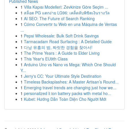
Published News
1
Villa Kapısı Modelleri: Zevkinize Göre Seçim ...
1
สล็อต PG แตกง่าย LG96: เคล็ดลับพิชิตเงินรางวัล
1
AI SEO: The Future of Search Ranking
1
Cómo Convertir tu Web en una Máquina de Ventas
...
1
Pepsi Wholesale: Bulk Soft Drink Savings
1
Tarmacadam Road Surfacing : A Detailed Guide
1
다낭 유흥의 밤, 짜릿한 경험을 찾아서!
1
The Prime Years : A Guide to Elder Living
1
This Year's EU9th Class
1
Arduino Uno vs Nano vs Mega: Which One Should
Y...
1
Jerry's CC: Your Ultimate Style Destination
1
Timeless Backsplashes: A Master Artisan’s Round...
1
Emerging travel trends are changing just how we...
1
personalized li ion battery packs with metal ho...
1
Kubet: Hướng Dẫn Toàn Diện Cho Người Mới