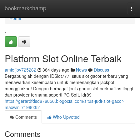
Home
bookmarkchamp
Togg
navi
Home
1
Platform Slot Online Terbaik
amiefjov725262
384 days ago
News
Discuss
Bergabunglah dengan IDSlot777, situs slot gacor terbaru yang
menawarkan kesempatan untuk memenangkan jackpot
menggiurkan! Dengan berbagai jenis game slot berkualitas tinggi
dan provider ternama seperti PG Soft, Idr89
https://gerardfdsd676856.blogocial.com/situs-judi-slot-gacor-
maxwin-71990351
Comments
Who Upvoted
Comments