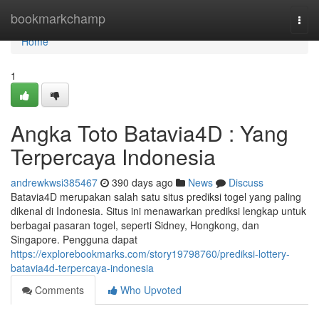
Home
bookmarkchamp
Togg
navi
Home
1
Angka Toto Batavia4D : Yang
Terpercaya Indonesia
andrewkwsi385467
390 days ago
News
Discuss
Batavia4D merupakan salah satu situs prediksi togel yang paling
dikenal di Indonesia. Situs ini menawarkan prediksi lengkap untuk
berbagai pasaran togel, seperti Sidney, Hongkong, dan
Singapore. Pengguna dapat
https://explorebookmarks.com/story19798760/prediksi-lottery-
batavia4d-terpercaya-indonesia
Comments
Who Upvoted