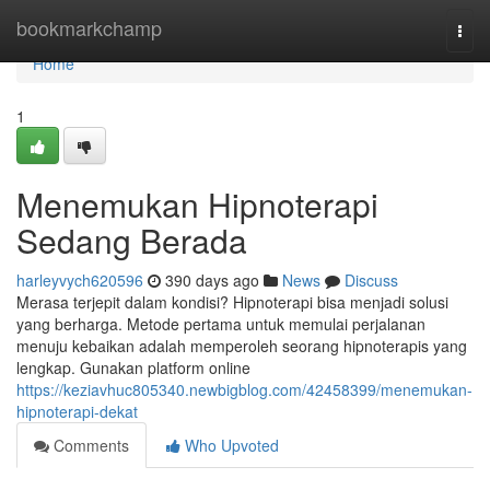
Home
bookmarkchamp
Togg
navi
Home
1
Menemukan Hipnoterapi
Sedang Berada
harleyvych620596
390 days ago
News
Discuss
Merasa terjepit dalam kondisi? Hipnoterapi bisa menjadi solusi
yang berharga. Metode pertama untuk memulai perjalanan
menuju kebaikan adalah memperoleh seorang hipnoterapis yang
lengkap. Gunakan platform online
https://keziavhuc805340.newbigblog.com/42458399/menemukan-
hipnoterapi-dekat
Comments
Who Upvoted