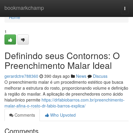
Home
bookmarkchamp
Togg
navi
Home
1
Definindo seus Contornos: O
Preenchimento Malar Ideal
gerardctre788360
390 days ago
News
Discuss
O preenchimento malar é um procedimento estético que busca
melhorar a estrutura do rosto, proporcionando volume e definição
à região do maxilar. A aplicação de preenchedores como ácido
hialurônico permite
https://drfabiobarros.com.br/preenchimento-
malar-afina-o-rosto-dr-fabio-barros-explica/
Comments
Who Upvoted
Comments