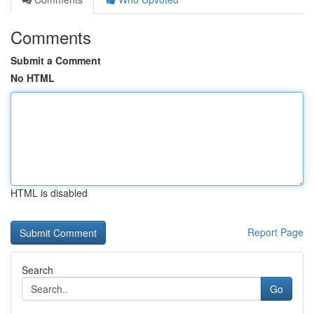
Comments
Submit a Comment
No HTML
HTML is disabled
Report Page
Search
Go