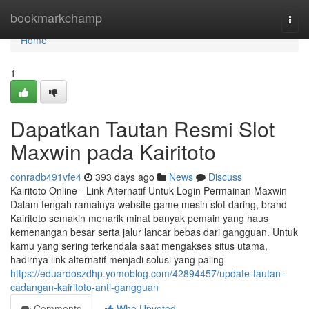
Home
bookmarkchamp
Togg
navi
Home
1
Dapatkan Tautan Resmi Slot
Maxwin pada Kairitoto
conradb491vfe4
393 days ago
News
Discuss
Kairitoto Online - Link Alternatif Untuk Login Permainan Maxwin
Dalam tengah ramainya website game mesin slot daring, brand
Kairitoto semakin menarik minat banyak pemain yang haus
kemenangan besar serta jalur lancar bebas dari gangguan. Untuk
kamu yang sering terkendala saat mengakses situs utama,
hadirnya link alternatif menjadi solusi yang paling
https://eduardoszdhp.yomoblog.com/42894457/update-tautan-
cadangan-kairitoto-anti-gangguan
Comments
Who Upvoted