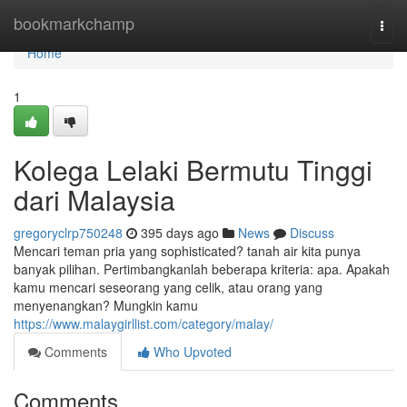
Home
bookmarkchamp
Togg
navi
Home
1
Kolega Lelaki Bermutu Tinggi
dari Malaysia
gregoryclrp750248
395 days ago
News
Discuss
Mencari teman pria yang sophisticated? tanah air kita punya
banyak pilihan. Pertimbangkanlah beberapa kriteria: apa. Apakah
kamu mencari seseorang yang celik, atau orang yang
menyenangkan? Mungkin kamu
https://www.malaygirllist.com/category/malay/
Comments
Who Upvoted
Comments